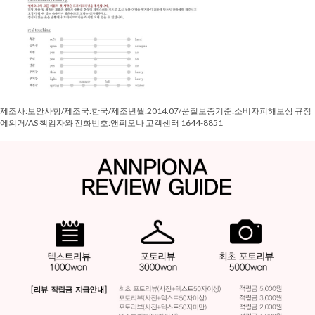
제조사:보안사항/제조국:한국/제조년월:2014.07/품질보증기준:소비자피해보상 규정
에의거/AS 책임자와 전화번호:앤피오나 고객센터 1644-8851