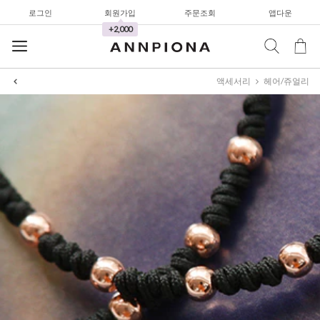
로그인
회원가입
주문조회
앱다운
+2,000
액세서리
헤어/쥬얼리
셔츠&블라우스
가디건/니트
와이드팬츠
한정세일
셔츠&블라우스
가디건/니트
와이드팬츠