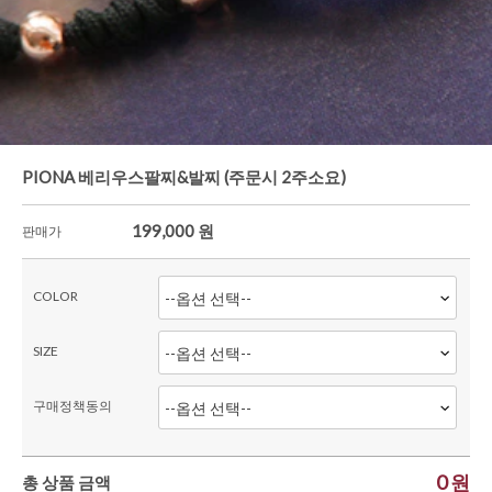
한정세일
셔츠&블라우스
가디건/니트
와이드팬츠
한정세일
PIONA 베리우스팔찌&발찌 (주문시 2주소요)
199,000
원
판매가
COLOR
SIZE
구매정책동의
0
원
총 상품 금액