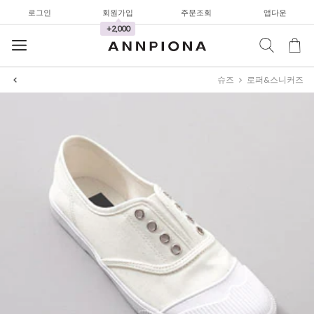
로그인
회원가입
주문조회
앱다운
와이드팬츠
+2,000
한정세일
셔츠&블라우스
슈즈
로퍼&스니커즈
가디건/니트
와이드팬츠
한정세일
셔츠&블라우스
가디건/니트
와이드팬츠
한정세일