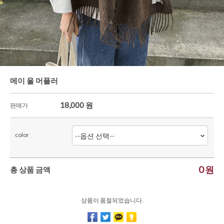
한정세일
셔츠&블라우스
가디건/니트
와이드팬츠
한정세일
메이 울 머플러
18,000
원
판매가
color
0
원
총 상품 금액
상품이 품절되었습니다.