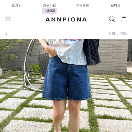
로그인
회원가입
주문조회
앱다운
+2,000
하의
데님
셔츠&블라우스
가디건/니트
와이드팬츠
한정세일
셔츠&블라우스
가디건/니트
와이드팬츠