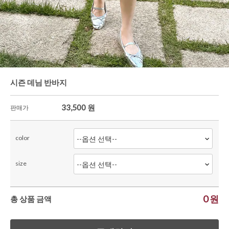
한정세일
셔츠&블라우스
가디건/니트
와이드팬츠
한정세일
시즌 데님 반바지
33,500
원
판매가
color
size
0
원
총 상품 금액