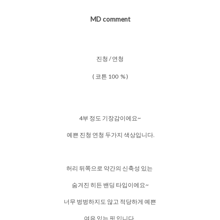
MD comment
진청 / 연청
( 코튼 100 % )
4부 정도 기장감이에요~
예쁜 진청 연청 두가지 색상입니다.
허리 뒤쪽으로 약간의 신축성 있는
숨겨진 히든 밴딩 타입이에요~
너무 벙벙하지도 않고 적당하게 예쁜
여유 있는 핏 입니다.