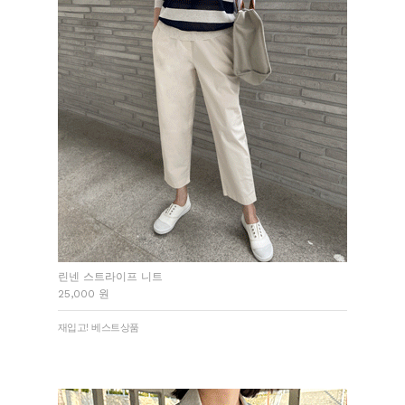
린넨 스트라이프 니트
25,000 원
재입고! 베스트상품