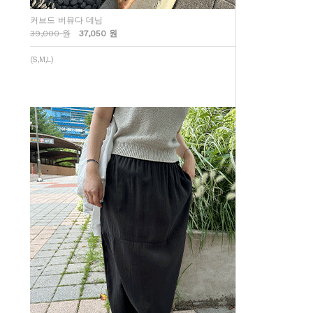
커브드 버뮤다 데님
39,000 원
37,050 원
(S,M,L)