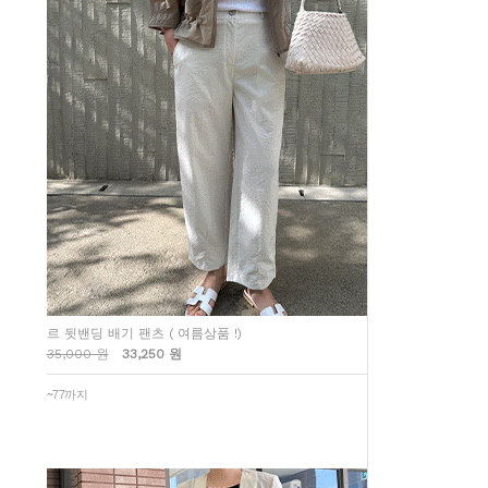
르 뒷밴딩 배기 팬츠 ( 여름상품 !)
35,000 원
33,250 원
~77까지