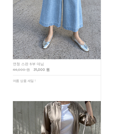
연청 스판 8부 데님
44,000 원
31,000 원
여름 상품 세일 !