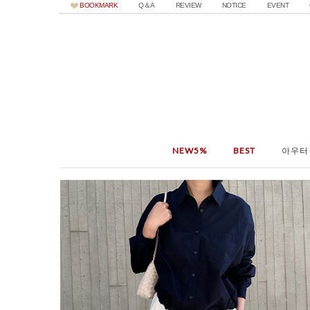
BOOKMARK
Q＆A
REVIEW
NOTICE
EVENT
NEW5%
BEST
아우터