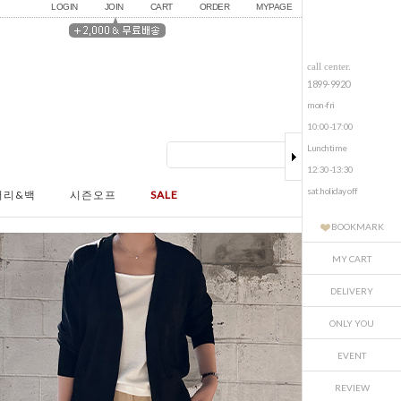
LOGIN
JOIN
CART
ORDER
MYPAGE
call center.
1899-9920
mon-fri
10:00-17:00
Lunchtime
12:30-13:30
sat.holiday off
서리&백
시즌오프
SALE
BOOKMARK
MY CART
DELIVERY
ONLY YOU
EVENT
REVIEW