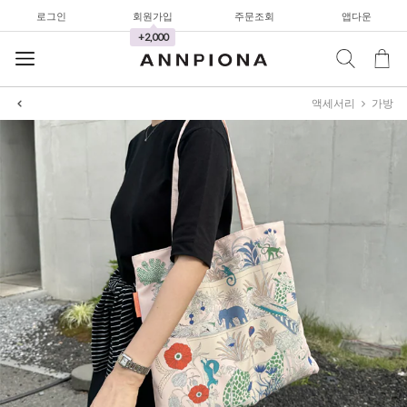
로그인
회원가입
주문조회
앱다운
+2,000
셔츠&블라우스
가디건/니트
액세서리
가방
와이드팬츠
한정세일
셔츠&블라우스
가디건/니트
와이드팬츠
한정세일
셔츠&블라우스
가디건/니트
와이드팬츠