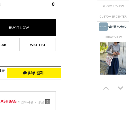
0
액
PHOTO REVIEW
CUSTOMER CENTER
BUY IT NOW
TODAY VIEW
CART
WISH LIST
?
포인트사용 가맹점