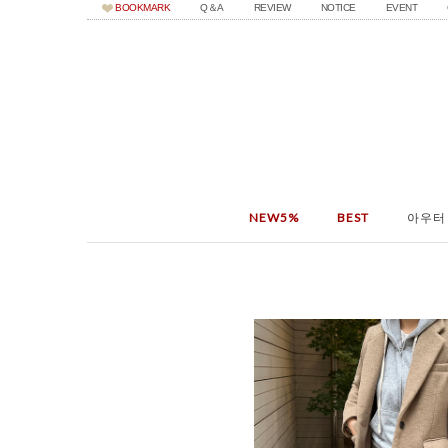
BOOKMARK
Q＆A
REVIEW
NOTICE
EVENT
NEW5%
BEST
아우터