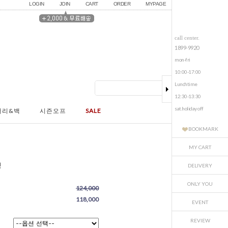
LOGIN
JOIN
CART
ORDER
MYPAGE
call center.
1899-9920
mon-fri
10:00-17:00
Lunchtime
12:30-13:30
sat.holiday off
서리&백
시즌오프
SALE
BOOKMARK
MY CART
켓
DELIVERY
ONLY YOU
124,000
118,000
EVENT
REVIEW