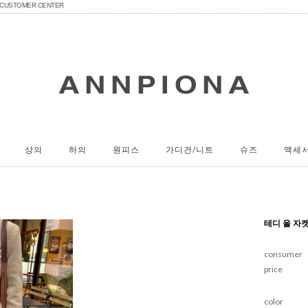
CUSTOMER CENTER
상의
하의
원피스
가디건/니트
슈즈
액세
테디 울 자
consumer
price
color