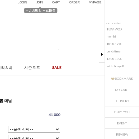
LOGIN
JOIN
CART
ORDER
MYPAGE
call center.
1899-9920
mon-fri
10:00-17:00
Lunchtime
12:30-13:30
sat.holiday off
서리&백
시즌오프
SALE
BOOKMARK
MY CART
롭 데님
DELIVERY
ONLY YOU
41,000
EVENT
REVIEW