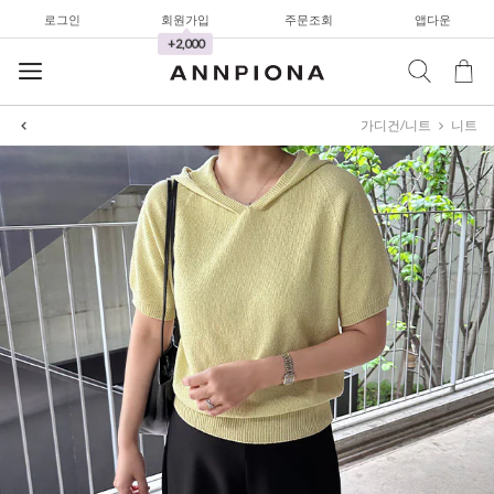
로그인
회원가입
주문조회
앱다운
+2,000
셔츠&블라우스
가디건/니트
니트
가디건/니트
와이드팬츠
한정세일
셔츠&블라우스
가디건/니트
와이드팬츠
한정세일
셔츠&블라우스
가디건/니트