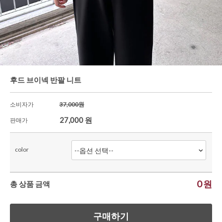
와이드팬츠
한정세일
후드 브이넥 반팔 니트
소비자가
37,000원
27,000
원
판매가
color
0
원
총 상품 금액
구매하기