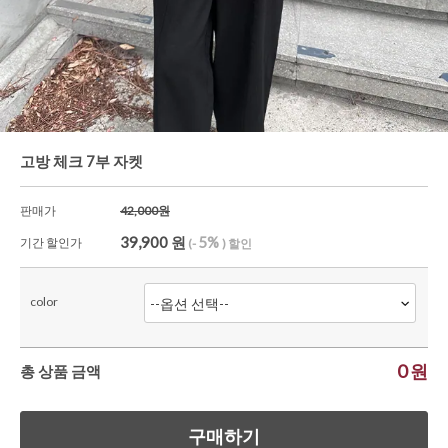
셔츠&블라우스
가디건/니트
와이드팬츠
한정세일
고방 체크 7부 자켓
판매가
42,000원
39,900
원
5%
기간 할인가
(-
) 할인
color
0
원
총 상품 금액
구매하기