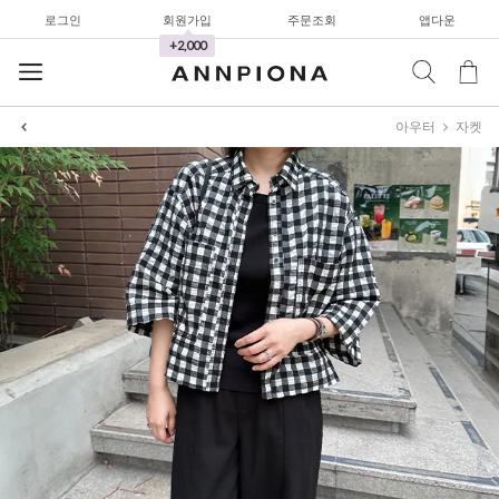
로그인
회원가입
주문조회
앱다운
+2,000
아우터
자켓
셔츠&블라우스
가디건/니트
와이드팬츠
한정세일
셔츠&블라우스
가디건/니트
와이드팬츠
한정세일