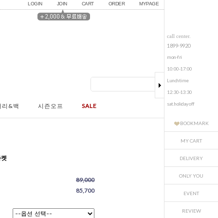
LOGIN
JOIN
CART
ORDER
MYPAGE
call center.
1899-9920
mon-fri
10:00-17:00
Lunchtime
12:30-13:30
sat.holiday off
서리&백
시즌오프
SALE
BOOKMARK
MY CART
자켓
DELIVERY
ONLY YOU
89,000
85,700
EVENT
REVIEW