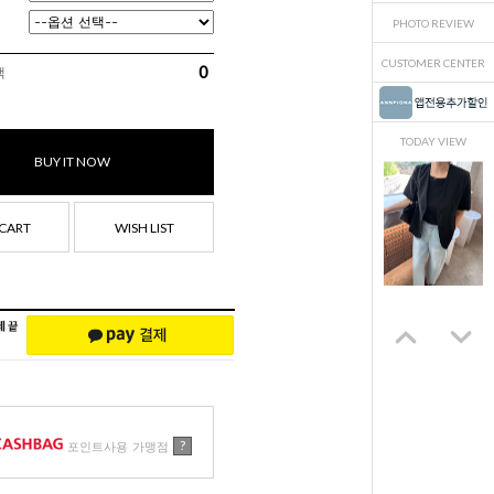
PHOTO REVIEW
CUSTOMER CENTER
0
액
TODAY VIEW
BUY IT NOW
CART
WISH LIST
?
포인트사용 가맹점