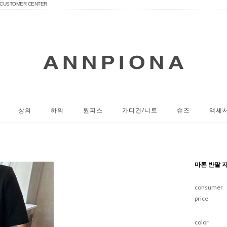
CUSTOMER CENTER
상의
하의
원피스
가디건/니트
슈즈
액세
마론 반팔 
consumer
price
color