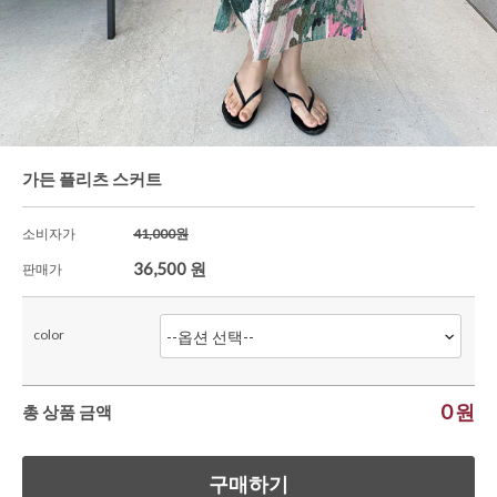
셔츠&블라우스
가디건/니트
와이드팬츠
한정세일
가든 플리츠 스커트
소비자가
41,000원
36,500
원
판매가
color
0
원
총 상품 금액
구매하기