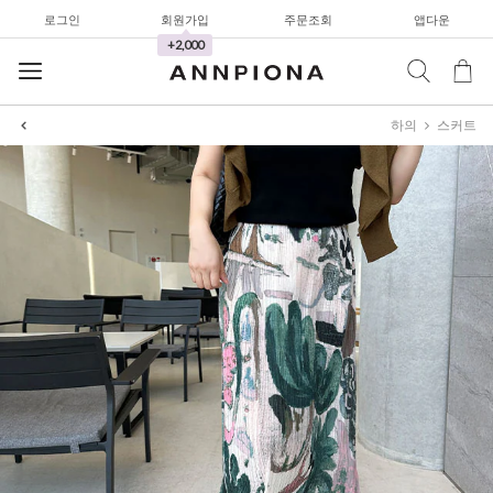
로그인
회원가입
주문조회
앱다운
+2,000
하의
스커트
셔츠&블라우스
가디건/니트
와이드팬츠
한정세일
셔츠&블라우스
가디건/니트
와이드팬츠
한정세일