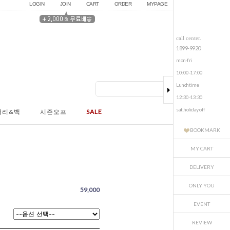
LOGIN
JOIN
CART
ORDER
MYPAGE
call center.
1899-9920
mon-fri
10:00-17:00
Lunchtime
12:30-13:30
sat.holiday off
서리&백
시즌오프
SALE
BOOKMARK
MY CART
DELIVERY
ONLY YOU
59,000
EVENT
REVIEW