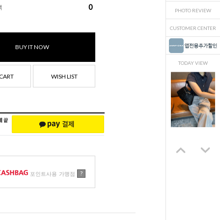
0
액
PHOTO REVIEW
CUSTOMER CENTER
BUY IT NOW
TODAY VIEW
CART
WISH LIST
?
포인트사용 가맹점