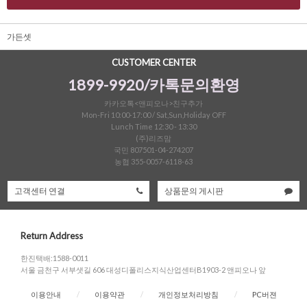
가든셋
CUSTOMER CENTER
1899-9920/카톡문의환영
카카오톡<앤피오나>친구추가
Mon-Fri 10:00-17:00 / Sat,Sun,Holiday OFF
Lunch Time 12:30 - 13:30
(주)리즈맘
국민 807501-04-274207
농협 355-0057-6118-63
고객센터 연결
상품문의 게시판
Return Address
한진택배:1588-0011
서울 금천구 서부샛길 606 대성디폴리스지식산업센터B1903-2 앤피오나 앞
이용안내
/
이용약관
/
개인정보처리방침
/
PC버젼