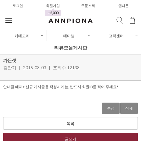
로그인
회원가입
주문조회
앱다운
와이드팬츠
+2,000
한정세일
셔츠&블라우스
카테고리
테마별
고객센터
가디건/니트
리뷰모음게시판
와이드팬츠
가든셋
한정세일
김만기
|
2015-08-03
|
조회수 12138
셔츠&블라우스
안내글 예제> 신규 게시글을 작성시에는, 반드시 회원ID를 적어 주세요!
가디건/니트
와이드팬츠
수정
삭제
한정세일
목록
글쓰기