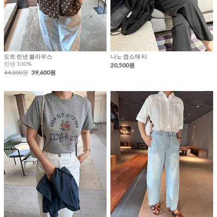
도트 린넨 블라우스
나노 캡소매 티
린넨 100%
20,500원
44,000원
39,600원