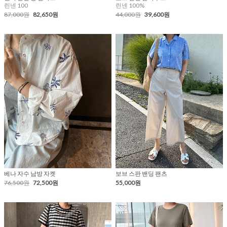
린넨 100
린넨 100%
87,000원
82,650원
44,000원
39,600원
베나 자수 남방 자켓
보브 스판 밴딩 팬츠
76,500원
72,500원
55,000원