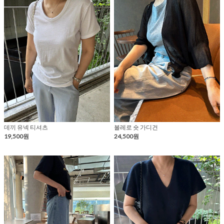
데끼 유넥 티셔츠
볼레로 숏 가디건
19,500원
24,500원