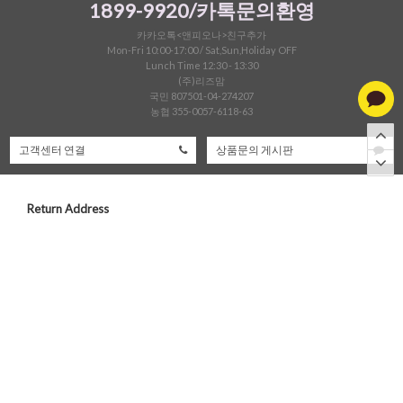
1899-9920/카톡문의환영
카카오톡<앤피오나>친구추가
Mon-Fri 10:00-17:00 / Sat,Sun,Holiday OFF
Lunch Time 12:30 - 13:30
(주)리즈맘
국민 807501-04-274207
농협 355-0057-6118-63
고객센터 연결
상품문의 게시판
Return Address
한진택배:1588-0011
서울 금천구 서부샛길 606 대성디폴리스지식산업센터B1903-2 앤피오나 앞
이용안내
/
이용약관
/
개인정보처리방침
/
PC버젼
상점명 : (주) 리즈맘
|
대표 :
이수진
|
대표전화 : 1899-9920
|
팩스 : 0504-310-5004
|
주소 : 서울 서부샛길606 대성디폴리스 b1903-2
|
사업자등록번호 : 201-86-31212
|
통신판매업 신고 : 2022-서울금천-2393호
|
개인정보관리책임자 : 이수진
ⓒ
(주) 리즈맘