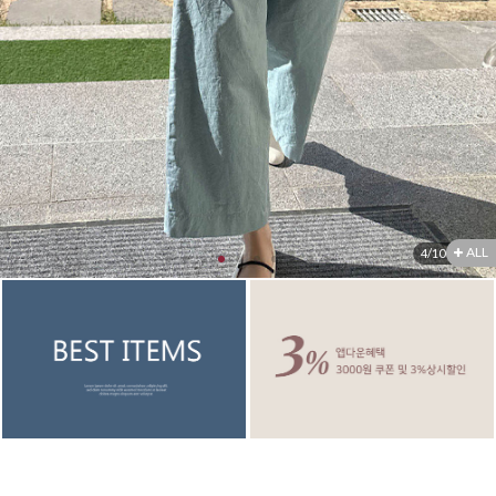
한정세일
셔츠&블라우스
가디건/니트
와이드팬츠
한정세일
ALL
5
/
10