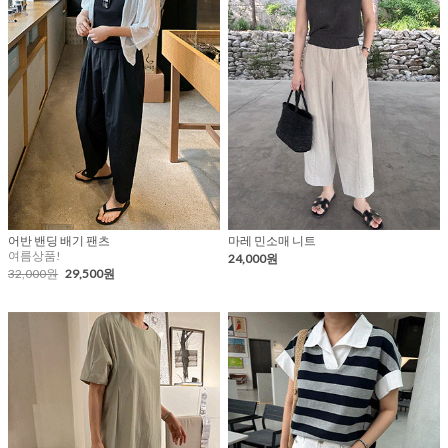
어반 밴딩 배기 팬츠
마레 민소매 니트
여름상품!
24,000원
32,000원
29,500원