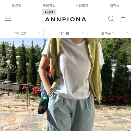
로그인
회원가입
주문조회
앱다운
+2,000
카테고리
테마별
고객센터
셔츠&블라우스
가디건/니트
와이드팬츠
한정세일
셔츠&블라우스
가디건/니트
와이드팬츠