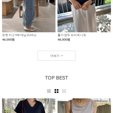
포켓 카고 9부 데님 (S,M,L)
홀가 양두 브이넥 니트
46,000원
46,000원
더보기