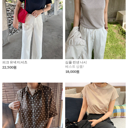
피크 유넥 티셔츠
심플 린넨 나시
베스트 상품!
22,500원
18,000원