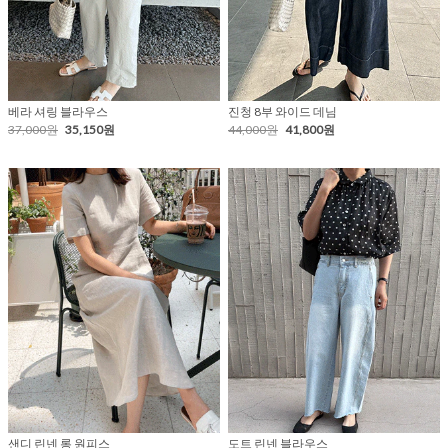
베라 셔링 블라우스
진청 8부 와이드 데님
37,000원
35,150원
44,000원
41,800원
샌디 린넨 롱 원피스
도트 린넨 블라우스