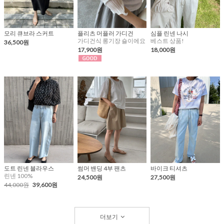
모리 큐브라 스커트
플리츠 머플러 가디건
심플 린넨 나시
가디건식 롱기장 숄이에요
베스트 상품!
36,500원
17,900원
18,000원
도트 린넨 블라우스
썸머 밴딩 4부 팬츠
바이크 티셔츠
린넨 100%
24,500원
27,500원
44,000원
39,600원
더보기