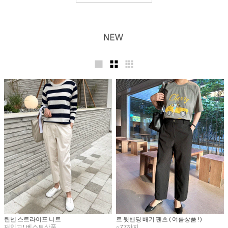
린넨 스트라이프 니트
르 뒷밴딩 배기 팬츠 ( 여름상품 !)
재입고! 베스트상품
~77까지