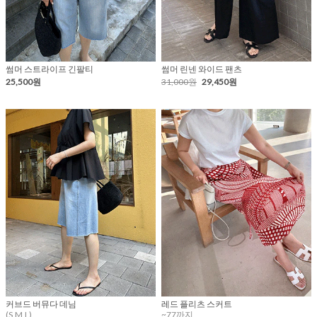
썸머 스트라이프 긴팔티
썸머 린넨 와이드 팬츠
25,500원
31,000원
29,450원
커브드 버뮤다 데님
레드 플리츠 스커트
(S,M,L)
~77까지