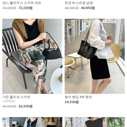
센느 블라우스 스커트 세트
린넨 St 스트링 남방
76,000원
72,200원
43,000원
40,850원
가든 플리츠 스커트
썸머 밴딩 4부 팬츠
~77까지
24,500원
41,000원
36,500원