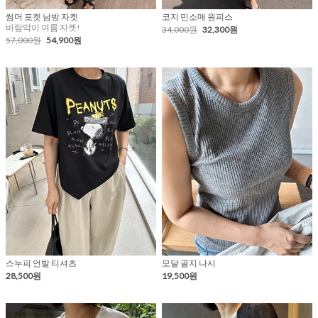
썸머 포켓 남방 자켓
코지 민소매 원피스
바람막이 여름 자켓!
34,000원
32,300원
57,000원
54,900원
스누피 언발 티셔츠
모달 골지 나시
28,500원
19,500원