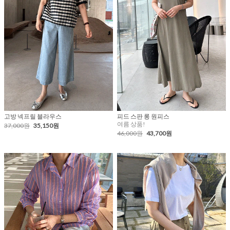
고방 넥프릴 블라우스
피드 스판 롱 원피스
여름 상품!
37,000원
35,150원
46,000원
43,700원