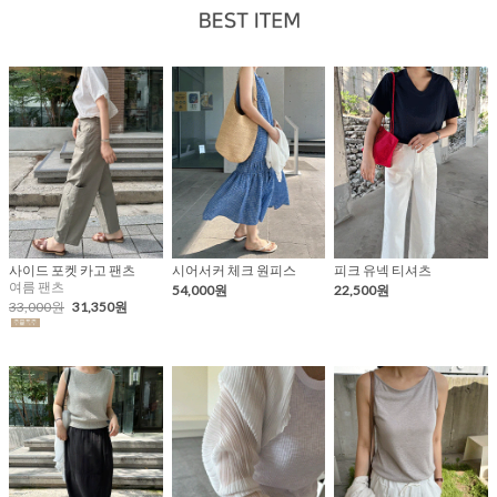
사이드 포켓 카고 팬츠
시어서커 체크 원피스
피크 유넥 티셔츠
여름 팬츠
54,000원
22,500원
33,000원
31,350원