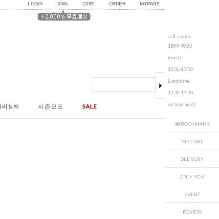
LOGIN
JOIN
CART
ORDER
MYPAGE
call center.
1899-9920
mon-fri
10:00-17:00
Lunchtime
12:30-13:30
sat.holiday off
서리&백
시즌오프
SALE
BOOKMARK
MY CART
DELIVERY
ONLY YOU
EVENT
REVIEW