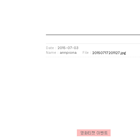
2015-07-03
Date :
annpiona
20150717201127.jpg
Name :
File :