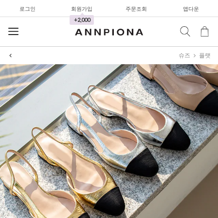
로그인
회원가입
주문조회
앱다운
와이드팬츠
+2,000
한정세일
셔츠&블라우스
슈즈
플랫
가디건/니트
와이드팬츠
한정세일
셔츠&블라우스
가디건/니트
와이드팬츠
한정세일