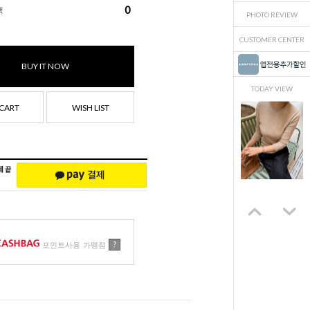
0
액
PHOTO REVIEW
CUSTOMER CENTER
BUY IT NOW
TODAY VIEW
CART
WISH LIST
?
포인트사용 가맹점