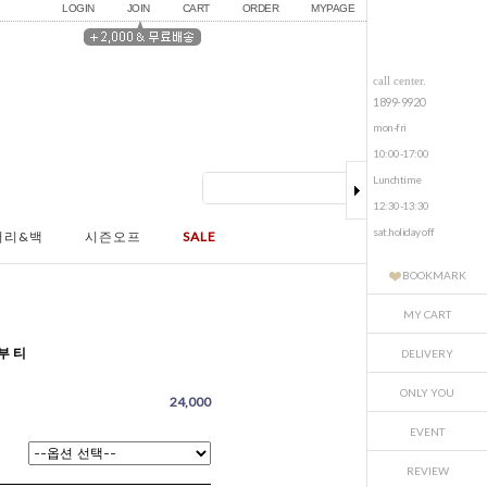
LOGIN
JOIN
CART
ORDER
MYPAGE
call center.
1899-9920
mon-fri
10:00-17:00
Lunchtime
12:30-13:30
sat.holiday off
서리&백
시즌오프
SALE
BOOKMARK
MY CART
부 티
DELIVERY
ONLY YOU
24,000
EVENT
REVIEW