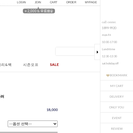
LOGIN
JOIN
CART
ORDER
MYPAGE
call center.
1899-9920
mon-fri
10:00-17:00
Lunchtime
12:30-13:30
sat.holiday off
서리&백
시즌오프
SALE
BOOKMARK
MY CART
플러
DELIVERY
ONLY YOU
18,000
EVENT
REVIEW