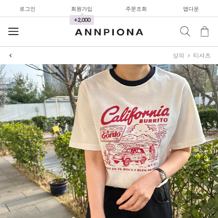
로그인
회원가입
주문조회
앱다운
+2,000
상의
티셔츠
셔츠&블라우스
가디건/니트
와이드팬츠
한정세일
셔츠&블라우스
가디건/니트
와이드팬츠