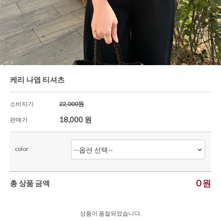
한정세일
셔츠&블라우스
가디건/니트
와이드팬츠
한정세일
케리 나염 티셔츠
소비자가
22,000원
18,000
원
판매가
color
0
원
총 상품 금액
상품이 품절되었습니다.