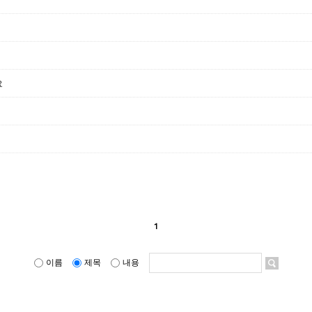
요
1
이름
제목
내용