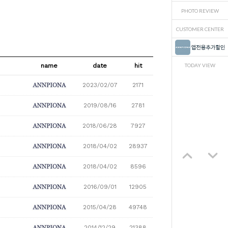
PHOTO REVIEW
CUSTOMER CENTER
name
date
hit
TODAY VIEW
2023/02/07
2171
2019/08/16
2781
2018/06/28
7927
2018/04/02
28937
2018/04/02
8596
2016/09/01
12905
2015/04/28
49748
2014/12/29
21388