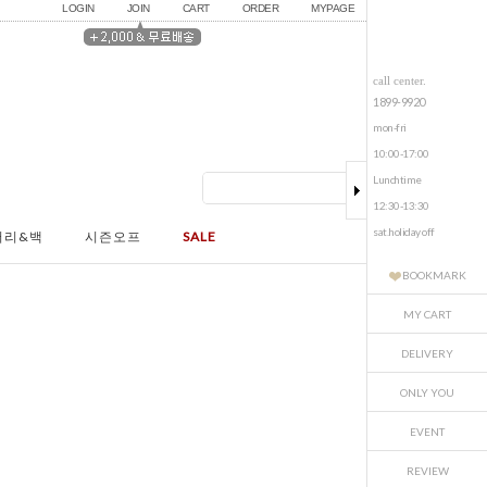
LOGIN
JOIN
CART
ORDER
MYPAGE
call center.
1899-9920
mon-fri
10:00-17:00
Lunchtime
12:30-13:30
sat.holiday off
서리&백
시즌오프
SALE
BOOKMARK
MY CART
DELIVERY
ONLY YOU
EVENT
REVIEW