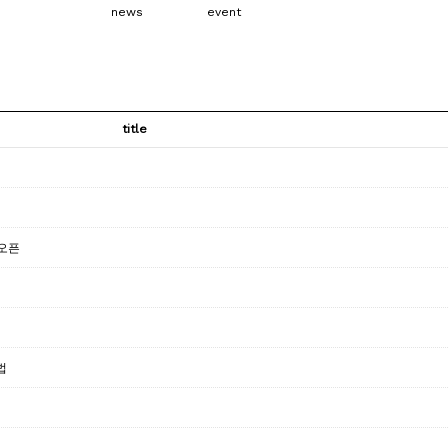
news
event
title
 오픈
법