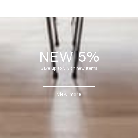
NEW 5%
Save up to 5% on new items
View more