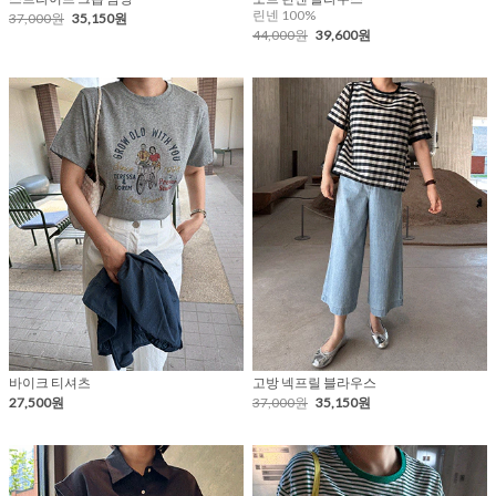
린넨 100%
37,000원
35,150원
44,000원
39,600원
바이크 티셔츠
고방 넥프릴 블라우스
27,500원
37,000원
35,150원