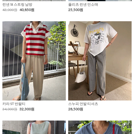
린넨 St 스트링 남방
플리츠 린넨 민소매
43,000원
40,850원
25,500원
카라 ST 반팔티
스누피 언발 티셔츠
34,000원
32,300원
28,500원