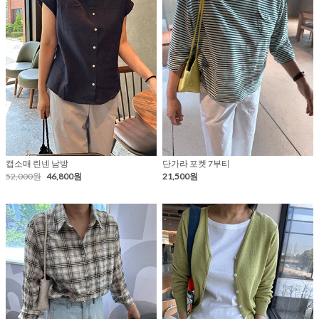
캡소매 린넨 남방
단가라 포켓 7부티
52,000원
46,800원
21,500원