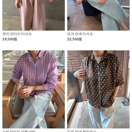
큐리 빈티지 티셔츠
피크 유넥 티셔츠
29,500원
22,500원
스트라이프 크롭 남방
도트 린넨 블라우스