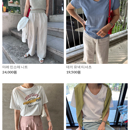
마레 민소매 니트
데끼 유넥 티셔츠
24,000원
19,500원