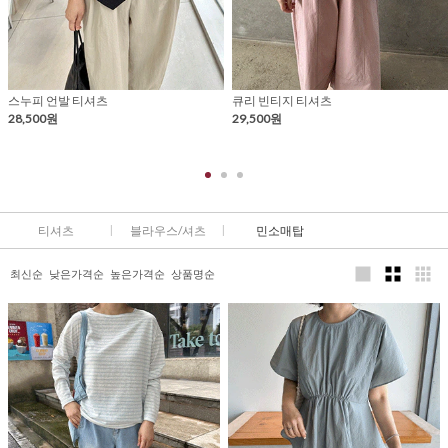
스누피 언발 티셔츠
큐리 빈티지 티셔츠
28,500원
29,500원
티셔츠
블라우스/셔츠
민소매탑
최신순
낮은가격순
높은가격순
상품명순