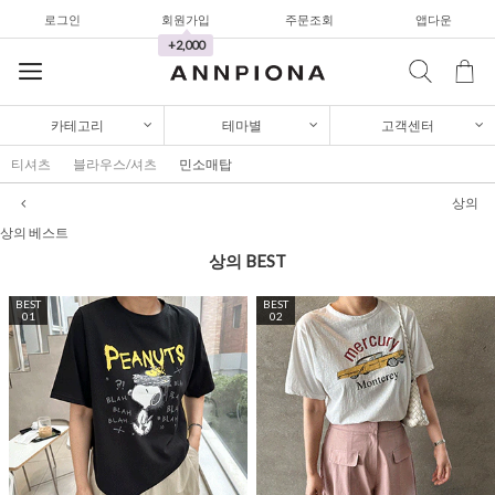
로그인
회원가입
주문조회
앱다운
와이드팬츠
+2,000
한정세일
셔츠&블라우스
카테고리
테마별
고객센터
가디건/니트
티셔츠
블라우스/셔츠
민소매탑
와이드팬츠
상의
한정세일
상의 베스트
상의
BEST
셔츠&블라우스
BEST
가디건/니트
BEST
01
02
와이드팬츠
한정세일