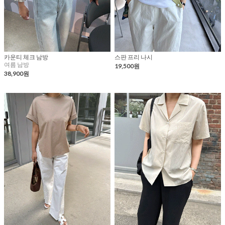
카운티 체크 남방
스판 프리 나시
여름 남방
19,500원
38,900원