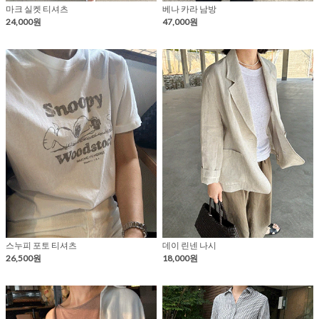
마크 실켓 티셔츠
베나 카라 남방
24,000원
47,000원
스누피 포토 티셔츠
데이 린넨 나시
26,500원
18,000원