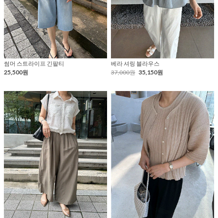
썸머 스트라이프 긴팔티
베라 셔링 블라우스
25,500원
37,000원
35,150원