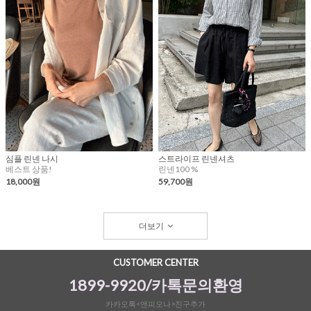
심플 린넨 나시
스트라이프 린넨셔츠
베스트 상품!
린넨100 %
18,000원
59,700원
더보기
CUSTOMER CENTER
1899-9920/카톡문의환영
카카오톡<앤피오나>친구추가