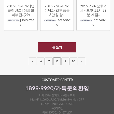
2015.8.3~8.16 [댓
2015.7.20~8.16
2015.7.24 오후 6
글이벤트] 여름철
수제화 일부품목
시~ 오후 11시 59
피부관..(29)
3만원 할..
분 게릴..
| 2015-07-3
| 2015-07-2
| 2015-07-1
1
0
0
글쓰기
6
7
8
9
10
CUSTOMER CENTER
1899-9920/카톡문의환영
카카오톡<앤피오나>친구추가
Mon-Fri 10:00-17:00 / Sat,Sun,Holiday OFF
Lunch Time 12:30 - 13:30
(주)리즈맘
국민 807501-04-274207