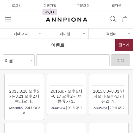
가디건/니트
로그인
회원가입
주문조회
앱다운
+2,000
와이드팬츠
한정세일
카테고리
테마별
고객센터
셔츠&블라우스
이벤트
글쓰기
가디건/니트
와이드팬츠
검색
한정세일
셔츠&블라우스
가디건/니트
2015.8.28 오후5
2015.8.7 오후6시
2015.8.3~8.31 앤
시~8.21 오후2시
~8.17 오후2시 여
피오나 모바일 리
앤피오나..
름휴가 1..
뉴얼 기..
와이드팬츠
| 2015-08-2
| 2015-08-7
| 2015-08-2
한정세일
8