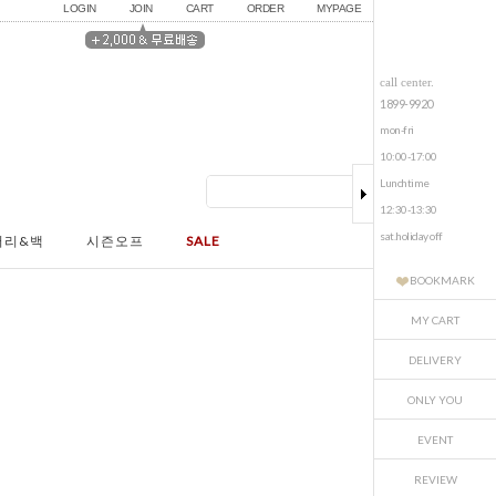
LOGIN
JOIN
CART
ORDER
MYPAGE
call center.
1899-9920
mon-fri
10:00-17:00
Lunchtime
12:30-13:30
sat.holiday off
서리&백
시즌오프
SALE
BOOKMARK
MY CART
DELIVERY
ONLY YOU
EVENT
REVIEW