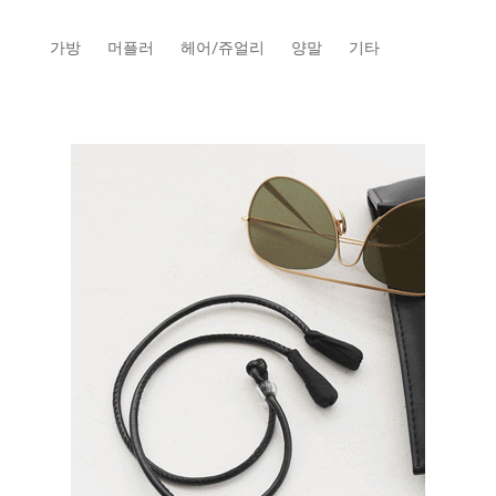
가방
머플러
헤어/쥬얼리
양말
기타