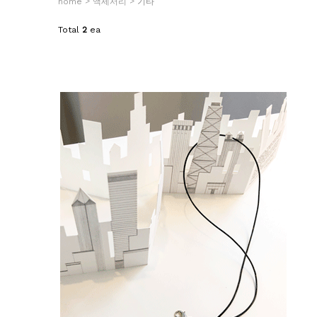
>
>
home
액세서리
기타
Total
2
ea