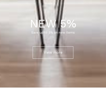
NEW 5%
Save up to 5% on new items
View more