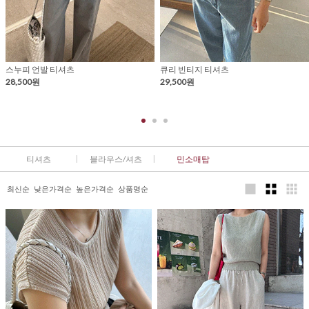
스누피 언발 티셔츠
큐리 빈티지 티셔츠
28,500원
29,500원
티셔츠
블라우스/셔츠
민소매탑
최신순
낮은가격순
높은가격순
상품명순