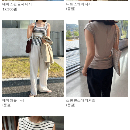
데이 스판 골지 나시
니트 스퀘어 나시
(품절)
17,500원
베이 와플 나시
스판 민소매 티셔츠
(품절)
(품절)