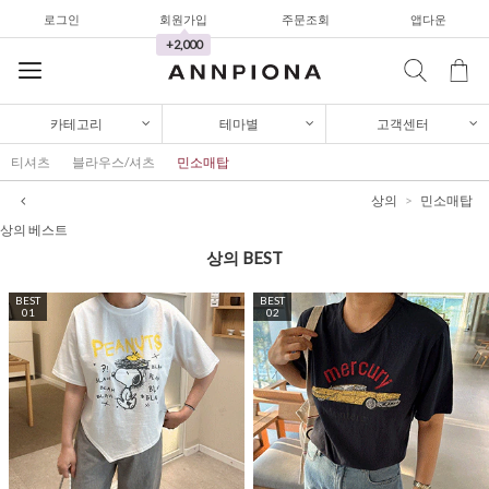
로그인
회원가입
주문조회
앱다운
와이드팬츠
+2,000
한정세일
셔츠&블라우스
카테고리
테마별
고객센터
가디건/니트
티셔츠
블라우스/셔츠
민소매탑
와이드팬츠
상의
민소매탑
한정세일
상의 베스트
상의
BEST
셔츠&블라우스
BEST
BEST
가디건/니트
01
02
와이드팬츠
한정세일