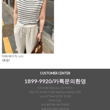
마레 베이직 나시
(품절)
CUSTOMER CENTER
1899-9920/카톡문의환영
카카오톡<앤피오나>친구추가
Mon-Fri 10:00-17:00 / Sat,Sun,Holiday OFF
Lunch Time 12:30 - 13:30
(주)리즈맘
국민 807501-04-274207
농협 355-0057-6118-63