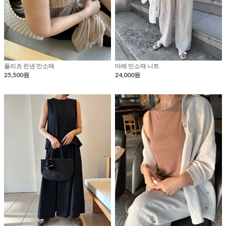
플리츠 린넨 민소매
마레 민소매 니트
25,500원
24,000원