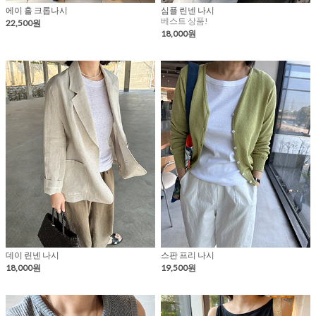
에이 홀 크롭나시
심플 린넨 나시
베스트 상품!
22,500원
18,000원
데이 린넨 나시
스판 프리 나시
18,000원
19,500원